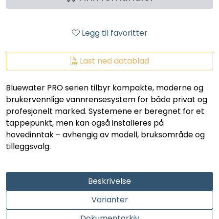
LEGIONELLA
DIFFUSOR
Legg til favoritter
STATISKE MIKSERE
Last ned datablad
LAGERSALG
Bluewater PRO serien tilbyr kompakte, moderne og
brukervennlige vannrensesystem for både privat og
profesjonelt marked. Systemene er beregnet for et
Marked
tappepunkt, men kan også installeres på
hovedinntak – avhengig av modell, bruksområde og
Aktuelt
tilleggsvalg.
Om oss
Beskrivelse
Kontakt
Varianter
Dokumentarkiv