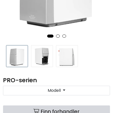
RO EDI
VANNKJØLERE
CLAGE VANNVARMERE
HUS OG HYTTE
ANALYSEVERKTØY
KJEMIKALIER
PRO-serien
FILTERMEDIA
Modell
VARMEANLEGG
Finn forhandler