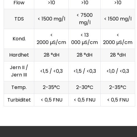
Flow
>10
>10
>10
< 7500
TDS
< 1500 mg/l
< 1500 mg/l
mg/l
<
< 13
<
Kond.
2000 µS/cm
000 µS/cm
2000 µS/cm
Hardhet
28 °dH
28 °dH
28 °dH
Jern II /
<1,5 / <0,3
<1,5 / <0,3
<1,0 / <0,3
Jern III
Temp.
2-35°C
2-30°C
2-35°C
Turbiditet
< 0,5 FNU
< 0,5 FNU
< 0,5 FNU