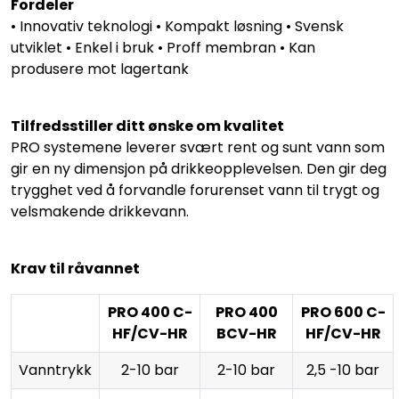
Fordeler
• Innovativ teknologi • Kompakt løsning • Svensk
utviklet • Enkel i bruk • Proff membran • Kan
produsere mot lagertank
Tilfredsstiller ditt ønske om kvalitet
PRO systemene leverer svært rent og sunt vann som
gir en ny dimensjon på drikkeopplevelsen. Den gir deg
trygghet ved å forvandle forurenset vann til trygt og
velsmakende drikkevann.
Krav til råvannet
PRO 400 C-
PRO 400
PRO 600 C-
HF/CV-HR
BCV-HR
HF/CV-HR
Vanntrykk
2-10 bar
2-10 bar
2,5 -10 bar