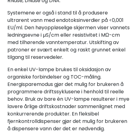
RNase, DNase og DNA.
Systemene er også i stand til å produsere
ultrarent vann med endotoksinverdier på <0,001
EU/ml. Den høyoppløselige skjermen viser vannets
ledningsevne i µS/cm eller resistivitet i MΩ-cm
med tilhørende vanntemperatur. Utskifting av
patroner er svært enkelt og raskt grunnet enkel
tilgang til reservedeler.
En enkel UV-lampe brukes til oksidasjon av
organiske forbindelser og TOC-måling.
Energisparemodus gjør det mulig for brukeren å
programmere driftssyklusene i henhold til reelle
behov. Bruk av bare èn UV-lampe resulterer i mye
lavere årlige driftskostnader sammenlignet med
konkurrerende produkter. En fleksibel
fjernkontrolldispenser gjør det mulig for brukeren
å dispensere vann der det er nødvendig.