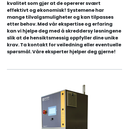
kvalitet som gjør at de opererer svært
RO EDI
effektivt og økonomisk! Systemene har
mange tilvalgsmuligheter og kan tilpasses
VANNKJØLERE
etter behov. Med vår ekspertise og erfaring
kan vi hjelpe deg med å skreddersy løsningene
CLAGE VANNVARMERE
slik at de hensiktsmessig oppfyller dine unike
krav. Ta kontakt for veiledning eller eventuelle
spørsmål. Våre eksperter hjelper deg gjerne!
HUS OG HYTTE
ANALYSEVERKTØY
KJEMIKALIER
FILTERMEDIA
VARMEANLEGG