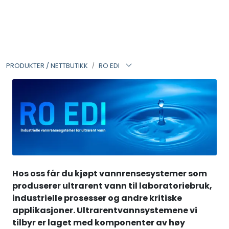
Skip to main content
VANNANALYSER
PRODUKTER / NETTBUTIKK
RO EDI
FILTERHUS
FILTERPATRONER
PARTIKKELFILTER
SELVSPYLENDE FILTER
Hos oss får du kjøpt vannrensesystemer som
VANNRENSESYSTEM
produserer ultrarent vann til laboratoriebruk,
industrielle prosesser og andre kritiske
applikasjoner. Ultrarentvannsystemene vi
UV-SYSTEM
tilbyr er laget med komponenter av høy