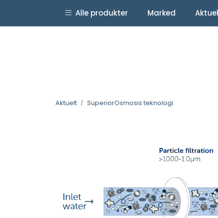
Skip to main content
|
|
Alle produkter
Marked
Aktue
Facebook
LinkedIn
YouTube
Aktuelt
SuperiorOsmosis teknologi