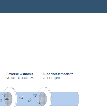
0
Infosenter
Favoritter
Logg inn