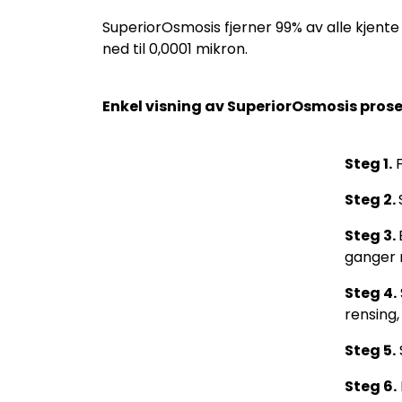
SuperiorOsmosis fjerner 99% av alle kjente 
ned til 0,0001 mikron.
Enkel visning av SuperiorOsmosis pros
Steg 1.
F
Steg 2.
Steg 3.
ganger 
Steg 4.
rensing
Steg 5.
Steg 6.