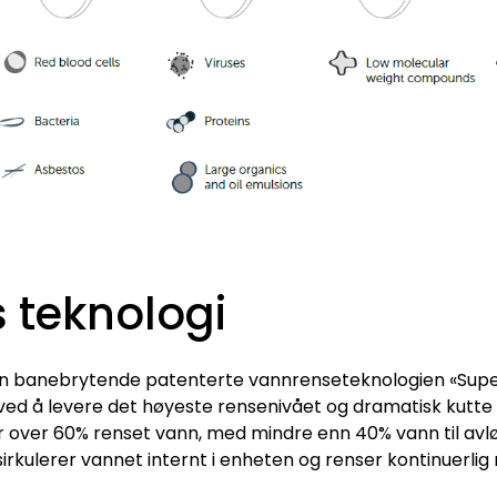
 teknologi
n banebrytende patenterte vannrenseteknologien «Superi
d å levere det høyeste rensenivået og dramatisk kutte «v
 over 60% renset vann, med mindre enn 40% vann til avl
sirkulerer vannet internt i enheten og renser kontinuerl