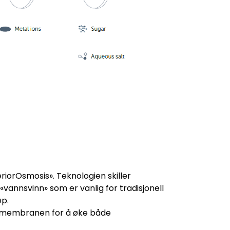
orOsmosis». Teknologien skiller
annsvinn» som er vanlig for tradisjonell
øp.
ig membranen for å øke både