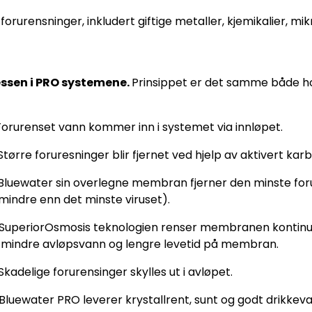
forurensninger, inkludert giftige metaller, kjemikalier, mi
essen i PRO systemene.
Prinsippet er det samme både hos
orurenset vann kommer inn i systemet via innløpet.
Større foruresninger blir fjernet ved hjelp av aktivert kar
Bluewater sin overlegne membran fjerner den minste foru
mindre enn det minste viruset).
SuperiorOsmosis teknologien renser membranen kontinuer
, mindre avløpsvann og lengre levetid på membran.
Skadelige forurensinger skylles ut i avløpet.
Bluewater PRO leverer krystallrent, sunt og godt drikkeva