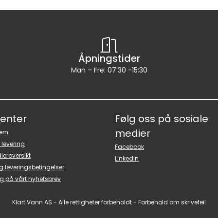
Åpningstider
Man – Fre: 07:30 -15:30
senter
Følg oss på sosiale
medier
ern
 levering
Facebook
leroversikt
Linkedin
g leveringsbetingelser
g på vårt nyhetsbrev
Klart Vann AS - Alle rettigheter forbeholdt - Forbehold om skrivefeil