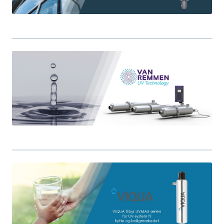
LEGIONELLA
DIFFUSOR
STATISKE MIKSERE
LAGERSALG
Marked
Aktuelt
Om oss
Kontakt