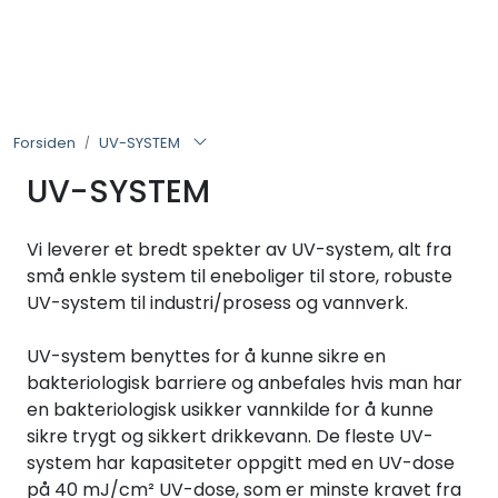
Skip to main content
VANNANALYSER
Forsiden
UV-SYSTEM
FILTERHUS
UV-SYSTEM
FILTERPATRONER
Vi leverer et bredt spekter av UV-system, alt fra
PARTIKKELFILTER
små enkle system til eneboliger til store, robuste
UV-system til industri/prosess og vannverk.
SELVSPYLENDE FILTER
UV-system benyttes for å kunne sikre en
bakteriologisk barriere og anbefales hvis man har
VANNRENSESYSTEM
en bakteriologisk usikker vannkilde for å kunne
sikre trygt og sikkert drikkevann. De fleste UV-
UV-SYSTEM
system har kapasiteter oppgitt med en UV-dose
på 40 mJ/cm² UV-dose, som er minste kravet fra