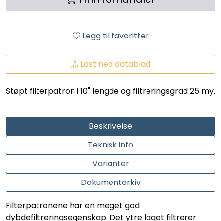
LEGIONELLA
DIFFUSOR
Legg til favoritter
STATISKE MIKSERE
Last ned datablad
LAGERSALG
Støpt filterpatron i 10" lengde og filtreringsgrad 25 my.
Marked
Beskrivelse
Aktuelt
Teknisk info
Varianter
Om oss
Dokumentarkiv
Kontakt
Filterpatronene har en meget god
dybdefiltreringsegenskap. Det ytre laget filtrerer