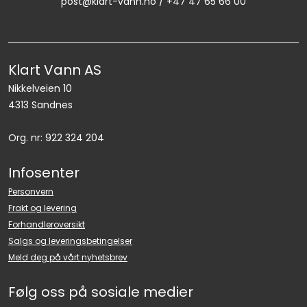
post@klart-vann.no / +47 47 65 66 00
Klart Vann AS
Nikkelveien 10
4313 Sandnes
Org. nr: 922 324 204
Infosenter
Personvern
Frakt og levering
Forhandleroversikt
Salgs og leveringsbetingelser
Meld deg på vårt nyhetsbrev
Følg oss på sosiale medier