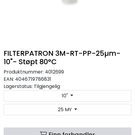
RO EDI
VANNKJØLERE
CLAGE VANNVARMERE
FILTERPATRON 3M-RT-PP-25µm-
HUS OG HYTTE
10"- Støpt 80°C
Produktnummer:
4012699
ANALYSEVERKTØY
EAN:
4046719786831
Lagerstatus:
Tilgjengelig
KJEMIKALIER
10"
FILTERMEDIA
25 MY
VARMEANLEGG
Finn forhandler