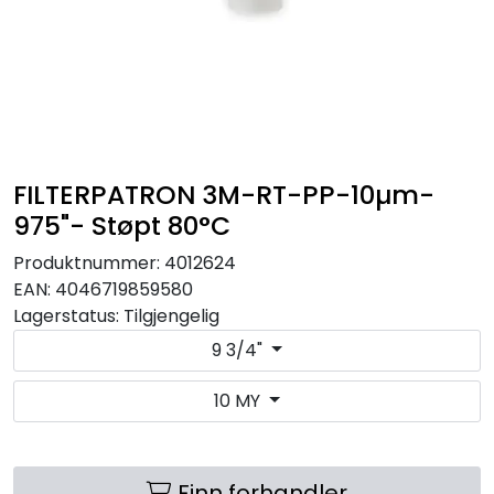
RO EDI
VANNKJØLERE
CLAGE VANNVARMERE
FILTERPATRON 3M-RT-PP-10µm-
HUS OG HYTTE
975"- Støpt 80°C
Produktnummer:
4012624
ANALYSEVERKTØY
EAN:
4046719859580
Lagerstatus:
Tilgjengelig
KJEMIKALIER
9 3/4"
FILTERMEDIA
10 MY
VARMEANLEGG
Finn forhandler