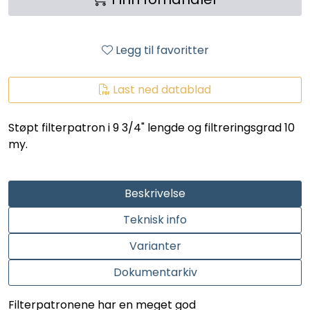
LEGIONELLA
DIFFUSOR
Legg til favoritter
STATISKE MIKSERE
Last ned datablad
LAGERSALG
Støpt filterpatron i 9 3/4" lengde og filtreringsgrad 10
my.
Marked
Beskrivelse
Aktuelt
Teknisk info
Om oss
Varianter
Dokumentarkiv
Kontakt
Filterpatronene har en meget god