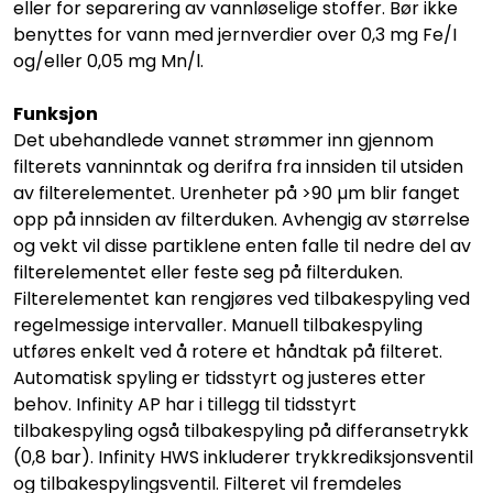
eller for separering av vannløselige stoffer. Bør ikke
benyttes for vann med jernverdier over 0,3 mg Fe/I
og/eller 0,05 mg Mn/l.
Funksjon
Det ubehandlede vannet strømmer inn gjennom
filterets vanninntak og derifra fra innsiden til utsiden
av filterelementet. Urenheter på >90 µm blir fanget
opp på innsiden av filterduken. Avhengig av størrelse
og vekt vil disse partiklene enten falle til nedre del av
filterelementet eller feste seg på filterduken.
Filterelementet kan rengjøres ved tilbakespyling ved
regelmessige intervaller. Manuell tilbakespyling
utføres enkelt ved å rotere et håndtak på filteret.
Automatisk spyling er tidsstyrt og justeres etter
behov. Infinity AP har i tillegg til tidsstyrt
tilbakespyling også tilbakespyling på differansetrykk
(0,8 bar). Infinity HWS inkluderer trykkrediksjonsventil
og tilbakespylingsventil. Filteret vil fremdeles