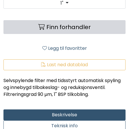
1"
LEGIONELLA
DIFFUSOR
Finn forhandler
STATISKE MIKSERE
Legg til favoritter
LAGERSALG
Last ned datablad
Marked
Selvspylende filter med tidsstyrt automatisk spyling
Aktuelt
og innebygd tilbakeslag- og reduksjonsventil.
Filtreringsgrad 90 µm, 1" BSP tilkobling.
Om oss
Kontakt
Beskrivelse
Teknisk info