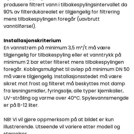
produsere filtrert vann i tilbakespylingsintervallet da
90% av filterdukarealet er tilgjengelig for filtrering
mens tilbakespylingen foregår (uavbrutt
vanntilførsel).
Installasjonskriterium
En vannstrøm på minimum 3,5 m³/t må være
tilgjengelig for tilbakespyling eller et vanntrykk på
minimum 2 bar etter filteret mens tilbakespylingen
foregår. Koblingsmulighet til avløp på minimum DN 50
må være tilgjengelig. Installasjonsstedet må være
sikret mot frost og filteret må beskyttes mot damp
fra løsningsmidler, fyringsolje, alle typer kjemikalier,
UV-stråling og varme over 40ºC. Spylevannsmengde
er på 8-12 liter.
NB! Vi vil gjøre oppmerksom på at bildet er kun
illustrerende. Utseende vil variere etter modell og
størrelser.