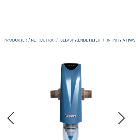
Skip to main content
VANNANALYSER
PRODUKTER / NETTBUTIKK
SELVSPYLENDE FILTER
INFINITY A HWS
FILTERHUS
FILTERPATRONER
PARTIKKELFILTER
SELVSPYLENDE FILTER
VANNRENSESYSTEM
UV-SYSTEM