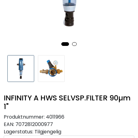
RO EDI
VANNKJØLERE
CLAGE VANNVARMERE
HUS OG HYTTE
ANALYSEVERKTØY
KJEMIKALIER
INFINITY A HWS SELVSP.FILTER 90µm
1"
FILTERMEDIA
Produktnummer:
4011966
EAN:
7072812000977
VARMEANLEGG
Lagerstatus:
Tilgjengelig