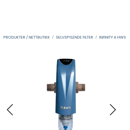
Skip to main content
VANNANALYSER
PRODUKTER / NETTBUTIKK
SELVSPYLENDE FILTER
INFINITY A HWS
FILTERHUS
FILTERPATRONER
PARTIKKELFILTER
SELVSPYLENDE FILTER
VANNRENSESYSTEM
UV-SYSTEM