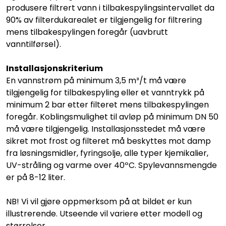
produsere filtrert vann i tilbakespylingsintervallet da
90% av filterdukarealet er tilgjengelig for filtrering
mens tilbakespylingen foregår (uavbrutt
vanntilførsel).
Installasjonskriterium
En vannstrøm på minimum 3,5 m³/t må være
tilgjengelig for tilbakespyling eller et vanntrykk på
minimum 2 bar etter filteret mens tilbakespylingen
foregår. Koblingsmulighet til avløp på minimum DN 50
må være tilgjengelig. Installasjonsstedet må være
sikret mot frost og filteret må beskyttes mot damp
fra løsningsmidler, fyringsolje, alle typer kjemikalier,
UV-stråling og varme over 40ºC. Spylevannsmengde
er på 8-12 liter.
NB! Vi vil gjøre oppmerksom på at bildet er kun
illustrerende. Utseende vil variere etter modell og
størrelser.