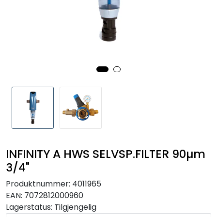
RO EDI
VANNKJØLERE
CLAGE VANNVARMERE
HUS OG HYTTE
ANALYSEVERKTØY
KJEMIKALIER
INFINITY A HWS SELVSP.FILTER 90µm
3/4"
FILTERMEDIA
Produktnummer:
4011965
EAN:
7072812000960
VARMEANLEGG
Lagerstatus:
Tilgjengelig