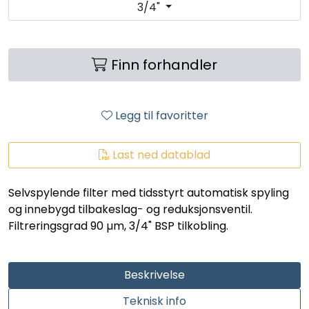
3/4"
LEGIONELLA
DIFFUSOR
Finn forhandler
STATISKE MIKSERE
Legg til favoritter
LAGERSALG
Last ned datablad
Marked
Selvspylende filter med tidsstyrt automatisk spyling
Aktuelt
og innebygd tilbakeslag- og reduksjonsventil.
Filtreringsgrad 90 µm, 3/4" BSP tilkobling.
Om oss
Kontakt
Beskrivelse
Teknisk info