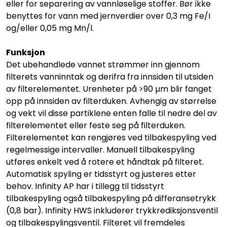
eller for separering av vannløselige stoffer. Bør ikke
benyttes for vann med jernverdier over 0,3 mg Fe/I
og/eller 0,05 mg Mn/l.
Funksjon
Det ubehandlede vannet strømmer inn gjennom
filterets vanninntak og derifra fra innsiden til utsiden
av filterelementet. Urenheter på >90 µm blir fanget
opp på innsiden av filterduken. Avhengig av størrelse
og vekt vil disse partiklene enten falle til nedre del av
filterelementet eller feste seg på filterduken.
Filterelementet kan rengjøres ved tilbakespyling ved
regelmessige intervaller. Manuell tilbakespyling
utføres enkelt ved å rotere et håndtak på filteret.
Automatisk spyling er tidsstyrt og justeres etter
behov. Infinity AP har i tillegg til tidsstyrt
tilbakespyling også tilbakespyling på differansetrykk
(0,8 bar). Infinity HWS inkluderer trykkrediksjonsventil
og tilbakespylingsventil. Filteret vil fremdeles