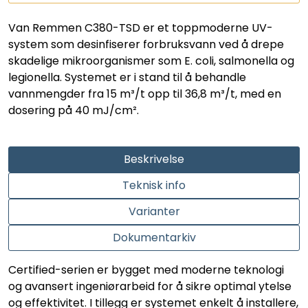
LEGIONELLA
Van Remmen C380-TSD er et toppmoderne UV-
system som desinfiserer forbruksvann ved å drepe
DIFFUSOR
skadelige mikroorganismer som E. coli, salmonella og
legionella. Systemet er i stand til å behandle
STATISKE MIKSERE
vannmengder fra 15 m³/t opp til 36,8 m³/t, med en
dosering på 40 mJ/cm².
LAGERSALG
Beskrivelse
Marked
Teknisk info
Aktuelt
Varianter
Om oss
Dokumentarkiv
Certified-serien er bygget med moderne teknologi
Kontakt
og avansert ingeniørarbeid for å sikre optimal ytelse
og effektivitet. I tillegg er systemet enkelt å installere,