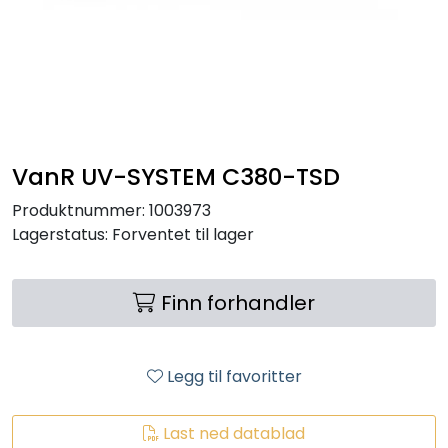
RO EDI
VANNKJØLERE
CLAGE VANNVARMERE
VanR UV-SYSTEM C380-TSD
HUS OG HYTTE
Produktnummer:
1003973
Lagerstatus:
Forventet til lager
ANALYSEVERKTØY
KJEMIKALIER
Finn forhandler
FILTERMEDIA
Legg til favoritter
VARMEANLEGG
Last ned datablad