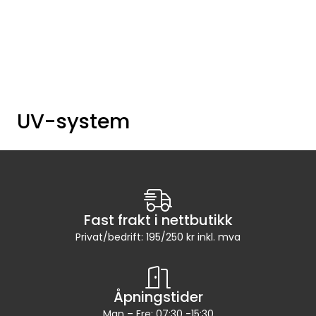
Skip to main content
VANNANALYSER
FILTERHUS
UV-system
FILTERPATRONER
PARTIKKELFILTER
SELVSPYLENDE FILTER
Fast frakt i nettbutikk
Privat/bedrift: 195/250 kr inkl. mva
VANNRENSESYSTEM
UV-SYSTEM
Åpningstider
Man – Fre: 07:30 -15:30