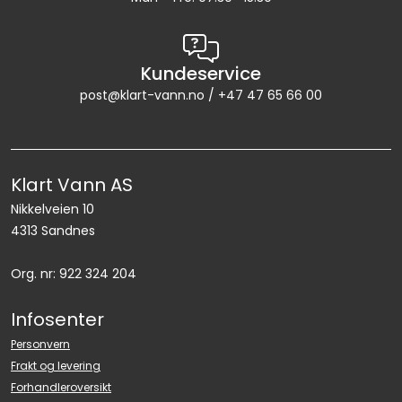
RO EDI
VANNKJØLERE
Kundeservice
post@klart-vann.no / +47 47 65 66 00
CLAGE VANNVARMERE
HUS OG HYTTE
Klart Vann AS
Nikkelveien 10
ANALYSEVERKTØY
4313 Sandnes
KJEMIKALIER
Org. nr: 922 324 204
FILTERMEDIA
Infosenter
Personvern
VARMEANLEGG
Frakt og levering
Forhandleroversikt