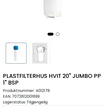
RO EDI
VANNKJØLERE
CLAGE VANNVARMERE
HUS OG HYTTE
ANALYSEVERKTØY
KJEMIKALIER
PLASTFILTERHUS HVIT 20" JUMBO PP
1" BSP
FILTERMEDIA
Produktnummer:
4012178
EAN:
7072812001899
VARMEANLEGG
Lagerstatus:
Tilgjengelig