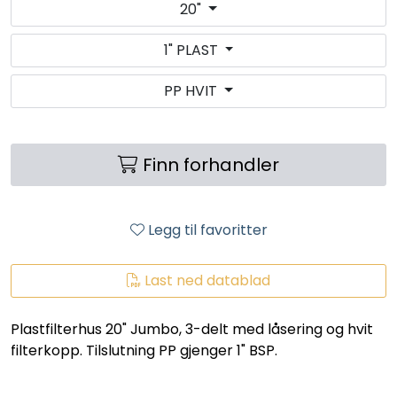
20"
LEGIONELLA
1" PLAST
DIFFUSOR
PP HVIT
STATISKE MIKSERE
LAGERSALG
Finn forhandler
Marked
Legg til favoritter
Aktuelt
Last ned datablad
Om oss
Plastfilterhus 20" Jumbo, 3-delt med låsering og hvit
filterkopp. Tilslutning PP gjenger 1" BSP.
Kontakt