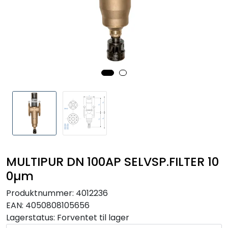
RO EDI
VANNKJØLERE
CLAGE VANNVARMERE
HUS OG HYTTE
ANALYSEVERKTØY
KJEMIKALIER
MULTIPUR DN 100AP SELVSP.FILTER 10
0µm
FILTERMEDIA
Produktnummer:
4012236
EAN:
4050808105656
VARMEANLEGG
Lagerstatus:
Forventet til lager