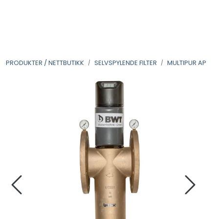
Skip to main content
VANNANALYSER
PRODUKTER / NETTBUTIKK
SELVSPYLENDE FILTER
MULTIPUR AP
FILTERHUS
FILTERPATRONER
PARTIKKELFILTER
SELVSPYLENDE FILTER
VANNRENSESYSTEM
UV-SYSTEM