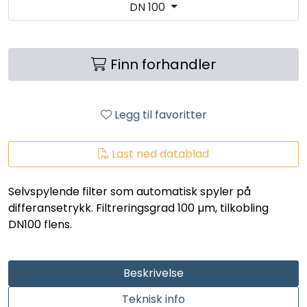
DN 100
LEGIONELLA
DIFFUSOR
Finn forhandler
STATISKE MIKSERE
Legg til favoritter
LAGERSALG
Last ned datablad
Marked
Selvspylende filter som automatisk spyler på
Aktuelt
differansetrykk. Filtreringsgrad 100 µm, tilkobling
DN100 flens.
Om oss
Kontakt
Beskrivelse
Teknisk info