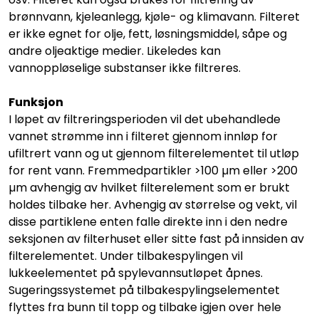
brønnvann, kjeleanlegg, kjøle- og klimavann. Filteret
er ikke egnet for olje, fett, løsningsmiddel, såpe og
andre oljeaktige medier. Likeledes kan
vannoppløselige substanser ikke filtreres.
Funksjon
I løpet av filtreringsperioden vil det ubehandlede
vannet strømme inn i filteret gjennom innløp for
ufiltrert vann og ut gjennom filterelementet til utløp
for rent vann. Fremmedpartikler >100 µm eller >200
µm avhengig av hvilket filterelement som er brukt
holdes tilbake her. Avhengig av størrelse og vekt, vil
disse partiklene enten falle direkte inn i den nedre
seksjonen av filterhuset eller sitte fast på innsiden av
filterelementet. Under tilbakespylingen vil
lukkeelementet på spylevannsutløpet åpnes.
Sugeringssystemet på tilbakespylingselementet
flyttes fra bunn til topp og tilbake igjen over hele