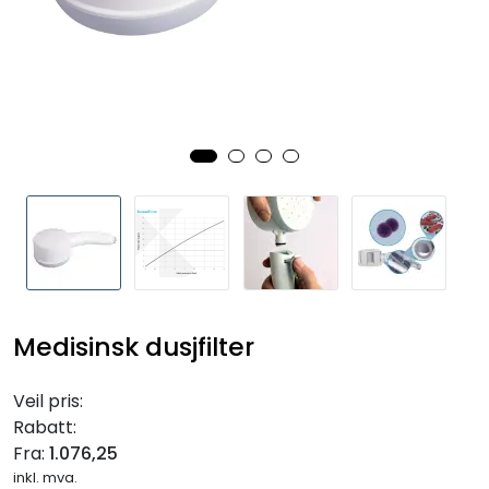
RO EDI
VANNKJØLERE
CLAGE VANNVARMERE
HUS OG HYTTE
ANALYSEVERKTØY
KJEMIKALIER
Medisinsk dusjfilter
FILTERMEDIA
Veil pris:
Rabatt:
VARMEANLEGG
Fra:
1.076,25
inkl. mva.