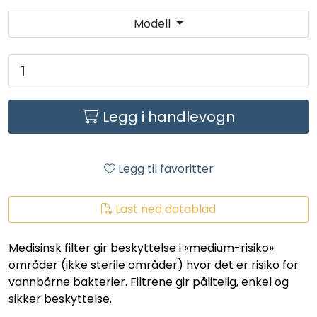
LEGIONELLA
Modell
DIFFUSOR
STATISKE MIKSERE
Legg i handlevogn
LAGERSALG
Marked
Legg til favoritter
Aktuelt
Last ned datablad
Om oss
Medisinsk filter gir beskyttelse i «medium-risiko»
områder (ikke sterile områder) hvor det er risiko for
Kontakt
vannbårne bakterier. Filtrene gir pålitelig, enkel og
sikker beskyttelse.