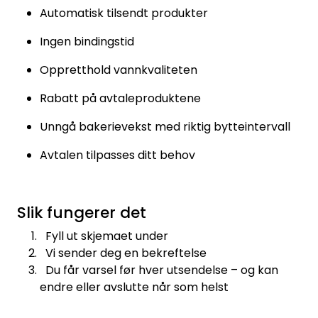
Automatisk tilsendt produkter
RO EDI
Ingen bindingstid
VANNKJØLERE
Oppretthold vannkvaliteten
CLAGE VANNVARMERE
Rabatt på avtaleproduktene
Unngå bakerievekst med riktig bytteintervall
HUS OG HYTTE
Avtalen tilpasses ditt behov
ANALYSEVERKTØY
KJEMIKALIER
Slik fungerer det
Fyll ut skjemaet under
FILTERMEDIA
Vi sender deg en bekreftelse
Du får varsel før hver utsendelse – og kan
endre eller avslutte når som helst
VARMEANLEGG