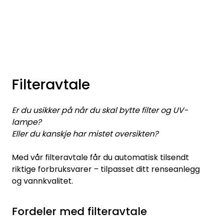
Skip to main content
VANNANALYSER
FILTERHUS
Filteravtale
FILTERPATRONER
Er du usikker på når du skal bytte filter og UV-
PARTIKKELFILTER
lampe?
Eller du kanskje har mistet oversikten?
SELVSPYLENDE FILTER
Med vår filteravtale får du automatisk tilsendt
riktige forbruksvarer – tilpasset ditt renseanlegg
VANNRENSESYSTEM
og vannkvalitet.
UV-SYSTEM
Fordeler med filteravtale