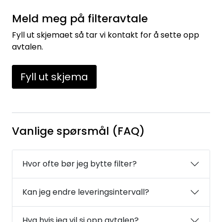
LEGIONELLA
Meld meg på filteravtale
DIFFUSOR
Fyll ut skjemaet så tar vi kontakt for å sette opp
avtalen.
STATISKE MIKSERE
Fyll ut skjema
LAGERSALG
Marked
Vanlige spørsmål (FAQ)
Aktuelt
Hvor ofte bør jeg bytte filter?
Om oss
Kan jeg endre leveringsintervall?
Kontakt
Hva hvis jeg vil si opp avtalen?