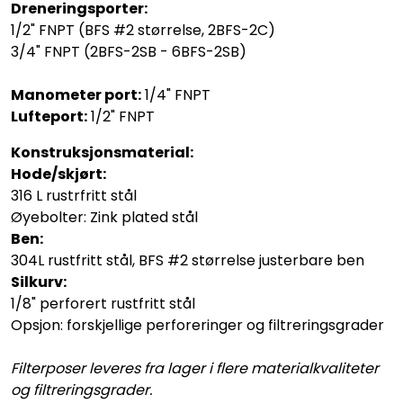
Dreneringsporter:
1/2" FNPT (BFS #2 størrelse, 2BFS-2C)
3/4" FNPT (2BFS-2SB - 6BFS-2SB)
Manometer port:
1/4" FNPT
Lufteport:
1/2" FNPT
Konstruksjonsmaterial:
Hode/skjørt:
316 L rustrfritt stål
Øyebolter: Zink plated stål
​​​​​​Ben:
304L rustfritt stål, BFS #2 størrelse justerbare ben
Silkurv:
1/8" perforert rustfritt stål
Opsjon: forskjellige perforeringer og filtreringsgrader
Filterposer leveres fra lager i flere materialkvaliteter
og filtreringsgrader.