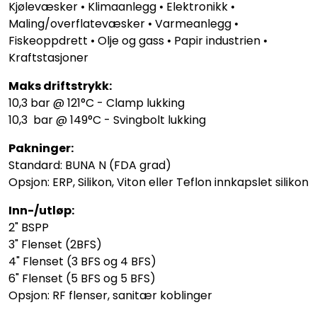
Kjølevæsker • Klimaanlegg • Elektronikk •
Maling/overflatevæsker • Varmeanlegg •
Fiskeoppdrett • Olje og gass • Papir industrien •
Kraftstasjoner
Maks driftstrykk:
10,3 bar @ 121°C - Clamp lukking
10,3 bar @ 149°C - Svingbolt lukking
Pakninger:
Standard: BUNA N (FDA grad)
Opsjon: ERP, Silikon, Viton eller Teflon innkapslet silikon
Inn-/utløp:
2" BSPP
3" Flenset (2BFS)
4" Flenset (3 BFS og 4 BFS)
6" Flenset (5 BFS og 5 BFS)
Opsjon: RF flenser, sanitær koblinger