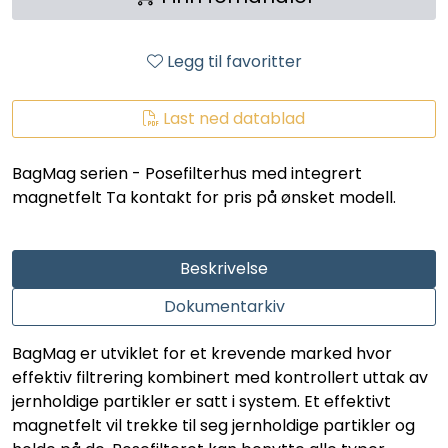
LEGIONELLA
Legg til favoritter
DIFFUSOR
Last ned datablad
STATISKE MIKSERE
BagMag serien - Posefilterhus med integrert
LAGERSALG
magnetfelt Ta kontakt for pris på ønsket modell.
Marked
Beskrivelse
Aktuelt
Dokumentarkiv
Om oss
BagMag er utviklet for et krevende marked hvor
effektiv filtrering kombinert med kontrollert uttak av
Kontakt
jernholdige partikler er satt i system. Et effektivt
magnetfelt vil trekke til seg jernholdige partikler og