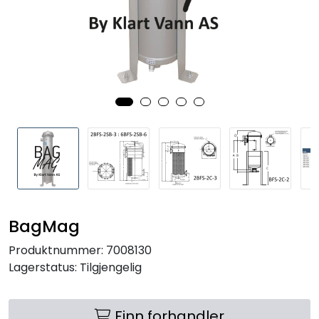
RO EDI
VANNKJØLERE
CLAGE VANNVARMERE
HUS OG HYTTE
ANALYSEVERKTØY
KJEMIKALIER
BagMag
FILTERMEDIA
Produktnummer:
7008130
Lagerstatus:
Tilgjengelig
VARMEANLEGG
Finn forhandler