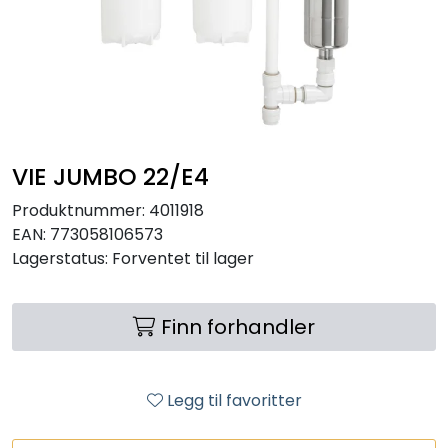
RO EDI
VANNKJØLERE
CLAGE VANNVARMERE
VIE JUMBO 22/E4
HUS OG HYTTE
Produktnummer:
4011918
EAN:
773058106573
ANALYSEVERKTØY
Lagerstatus:
Forventet til lager
KJEMIKALIER
Finn forhandler
FILTERMEDIA
Legg til favoritter
VARMEANLEGG