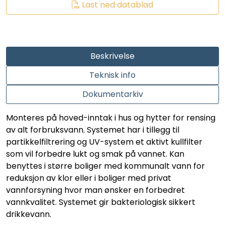
Last ned datablad
LEGIONELLA
DIFFUSOR
Beskrivelse
STATISKE MIKSERE
Teknisk info
LAGERSALG
Dokumentarkiv
Marked
Monteres på hoved-inntak i hus og hytter for rensing
av alt forbruksvann. Systemet har i tillegg til
partikkelfiltrering og UV-system et aktivt kullfilter
Aktuelt
som vil forbedre lukt og smak på vannet. Kan
benyttes i større boliger med kommunalt vann for
Om oss
reduksjon av klor eller i boliger med privat
vannforsyning hvor man ønsker en forbedret
Kontakt
vannkvalitet. Systemet gir bakteriologisk sikkert
drikkevann.