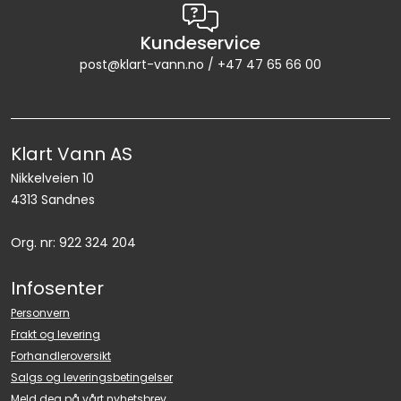
LEGIONELLA
Kundeservice
DIFFUSOR
post@klart-vann.no / +47 47 65 66 00
STATISKE MIKSERE
Klart Vann AS
LAGERSALG
Nikkelveien 10
4313 Sandnes
Marked
Org. nr: 922 324 204
Aktuelt
Infosenter
Om oss
Personvern
Frakt og levering
Kontakt
Forhandleroversikt
Salgs og leveringsbetingelser
Meld deg på vårt nyhetsbrev