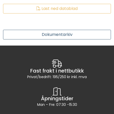
RO EDI
Last ned datablad
VANNKJØLERE
CLAGE VANNVARMERE
Dokumentarkiv
HUS OG HYTTE
ANALYSEVERKTØY
Fast frakt i nettbutikk
KJEMIKALIER
Privat/bedrift: 195/250 kr inkl. mva
FILTERMEDIA
Åpningstider
VARMEANLEGG
Man – Fre: 07:30 -15:30