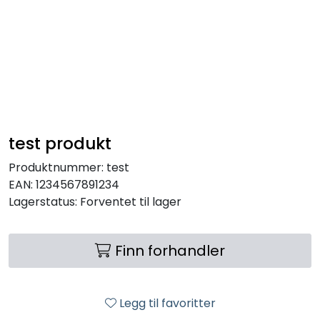
Skip to main content
VANNANALYSER
FILTERHUS
FILTERPATRONER
test produkt
Produktnummer:
test
PARTIKKELFILTER
EAN:
1234567891234
Lagerstatus:
Forventet til lager
SELVSPYLENDE FILTER
Finn forhandler
VANNRENSESYSTEM
UV-SYSTEM
Legg til favoritter