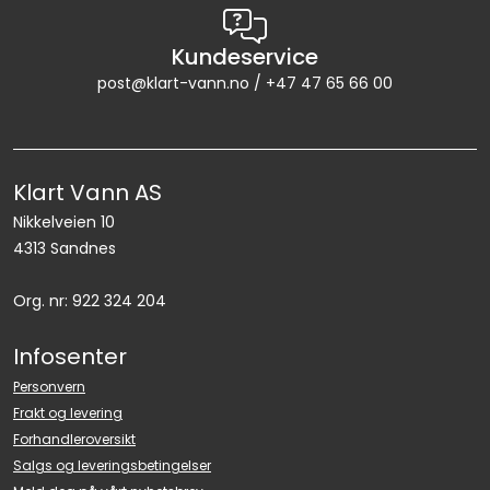
LEGIONELLA
Kundeservice
DIFFUSOR
post@klart-vann.no / +47 47 65 66 00
STATISKE MIKSERE
Klart Vann AS
LAGERSALG
Nikkelveien 10
4313 Sandnes
Marked
Org. nr: 922 324 204
Aktuelt
Infosenter
Om oss
Personvern
Frakt og levering
Kontakt
Forhandleroversikt
Salgs og leveringsbetingelser