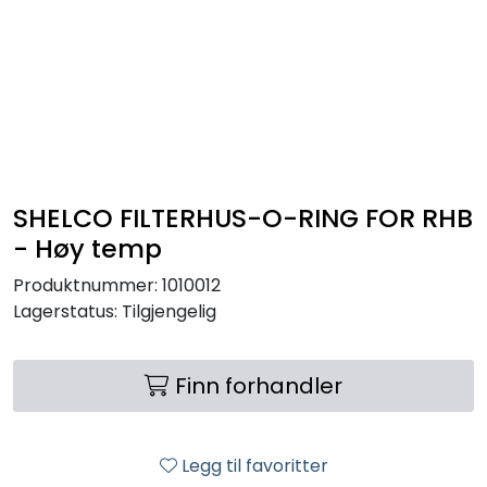
Skip to main content
VANNANALYSER
FILTERHUS
FILTERPATRONER
SHELCO FILTERHUS-O-RING FOR RHB
- Høy temp
PARTIKKELFILTER
Produktnummer:
1010012
Lagerstatus:
Tilgjengelig
SELVSPYLENDE FILTER
Finn forhandler
VANNRENSESYSTEM
UV-SYSTEM
Legg til favoritter