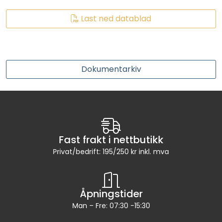
RO EDI
Last ned datablad
VANNKJØLERE
CLAGE VANNVARMERE
Dokumentarkiv
HUS OG HYTTE
ANALYSEVERKTØY
Fast frakt i nettbutikk
KJEMIKALIER
Privat/bedrift: 195/250 kr inkl. mva
FILTERMEDIA
Åpningstider
VARMEANLEGG
Man – Fre: 07:30 -15:30