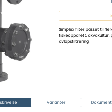
L
Simplex filter passet til fl
fiskeoppdrett, akvakultur, 
avløpsfiltrering.
skrivelse
Varianter
Dokumenta