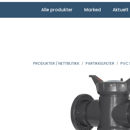
Skip to main content
|
|
Facebook
LinkedIn
YouTube
Alle produkter
Marked
Aktuelt
PRODUKTER / NETTBUTIKK
PARTIKKELFILTER
PVC 