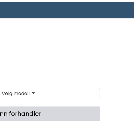
0
Infosenter
Favoritter
Logg inn
Velg modell
inn forhandler