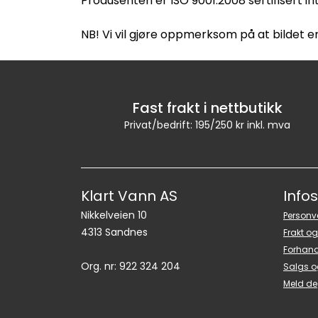
Produsenten er ISO 9001:2008 sertifisert ih
NB! Vi vil gjøre oppmerksom på at bildet er
Fast frakt i nettbutikk
Privat/bedrift: 195/250 kr inkl. mva
Klart Vann AS
Info
Nikkelveien 10
Personv
4313 Sandnes
Frakt og
Forhand
Org. nr: 922 324 204
Salgs o
Meld de