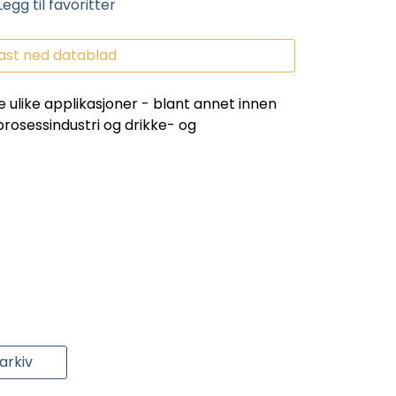
Legg til favoritter
ast ned datablad
ere ulike applikasjoner - blant annet innen
prosessindustri og drikke- og
rkiv