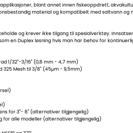
e applikasjoner, blant annet innen fiskeoppdrett, akvakultu
orrosjonsbestandig material og kompatibelt med saltvann
keholde og krever ikke tilgang til spesialverktøy. Innsats
som en Duplex løsning hvis man har behov for kontinuerlig 
grad 1/32"-3/16" (0,8 mm - 4,7 mm)
rad 325 Mesh til 3/8" (45µm - 9,5mm)
rsel)
el)
lens for 3"- 8" (alternativer tilgjengelig)
g for alle modeller (alternativer tilgjengelig)