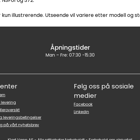
t NSF61 og 372.
 kun illustrerende. Utseende vil variere etter modell og st
Åpningstider
Man – Fre: 07:30 -15:30
senter
Følg oss på sosiale
medier
ern
 levering
Facebook
leroversikt
Linkedin
g leveringsbetingelser
g på vårt nyhetsbrev
Klart Vann AS - Alle rettigheter forbeholdt - Forbehold om skrivefeil