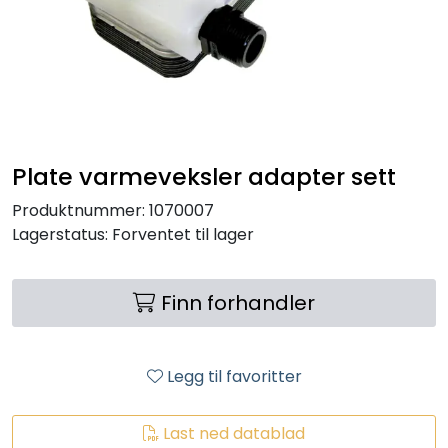
RO EDI
VANNKJØLERE
CLAGE VANNVARMERE
Plate varmeveksler adapter sett
HUS OG HYTTE
Produktnummer:
1070007
Lagerstatus:
Forventet til lager
ANALYSEVERKTØY
KJEMIKALIER
Finn forhandler
FILTERMEDIA
Legg til favoritter
VARMEANLEGG
Last ned datablad