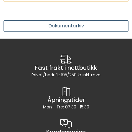
LEGIONELLA
DIFFUSOR
Dokumentarkiv
STATISKE MIKSERE
LAGERSALG
Fast frakt i nettbutikk
Marked
Privat/bedrift: 195/250 kr inkl. mva
Aktuelt
Åpningstider
Om oss
Man – Fre: 07:30 -15:30
Kontakt
Kundeservice