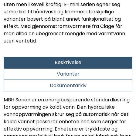
LEGIONELLA
Liten men likevell kraftig! E-mini serien egner seg
utmerket til håndvask og kommer i forskjellige
varianter basert på blant annet funksjonalitet og
DIFFUSOR
effekt. Med gjennomstrømsvarmere fra Clage får
man alltid en ubegrenset mengde med varmtvann
STATISKE MIKSERE
uten ventetid.
LAGERSALG
Beskrivelse
Marked
Varianter
Dokumentarkiv
Aktuelt
MBH Serien er en energibesparende standardløsning
Om oss
for oppvarming av kaldt vann. Den hydrauliske
vannoppvarmingen skrur seg på automatisk når det
Kontakt
kalde vannet passerer enheten noe som sørger for
effektiv oppvarming. Enhetene er trykkfaste og