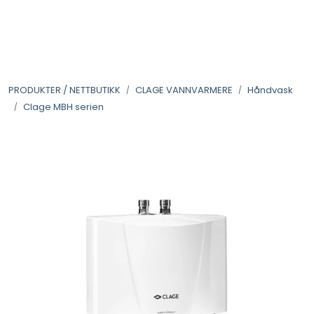
Skip to main content
VANNANALYSER
PRODUKTER / NETTBUTIKK
CLAGE VANNVARMERE
Håndvask
FILTERHUS
Clage MBH serien
FILTERPATRONER
PARTIKKELFILTER
SELVSPYLENDE FILTER
VANNRENSESYSTEM
UV-SYSTEM