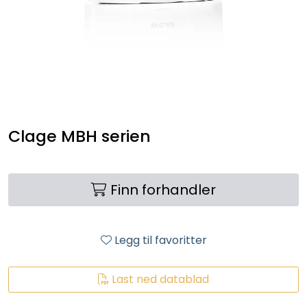
RO EDI
VANNKJØLERE
CLAGE VANNVARMERE
HUS OG HYTTE
Clage MBH serien
ANALYSEVERKTØY
Finn forhandler
KJEMIKALIER
FILTERMEDIA
Legg til favoritter
VARMEANLEGG
Last ned datablad