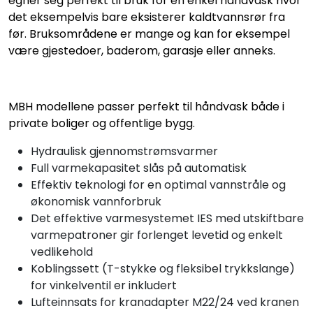
egner seg perfekt til bruk for en enkel håndvask hvor
det eksempelvis bare eksisterer kaldtvannsrør fra
før. Bruksområdene er mange og kan for eksempel
være gjestedoer, baderom, garasje eller anneks.
MBH modellene passer perfekt til håndvask både i
private boliger og offentlige bygg.
Hydraulisk gjennomstrømsvarmer
Full varmekapasitet slås på automatisk
Effektiv teknologi for en optimal vannstråle og
økonomisk vannforbruk
Det effektive varmesystemet IES med utskiftbare
varmepatroner gir forlenget levetid og enkelt
vedlikehold
Koblingssett (T-stykke og fleksibel trykkslange)
for vinkelventil er inkludert
Lufteinnsats for kranadapter M22/24 ved kranen