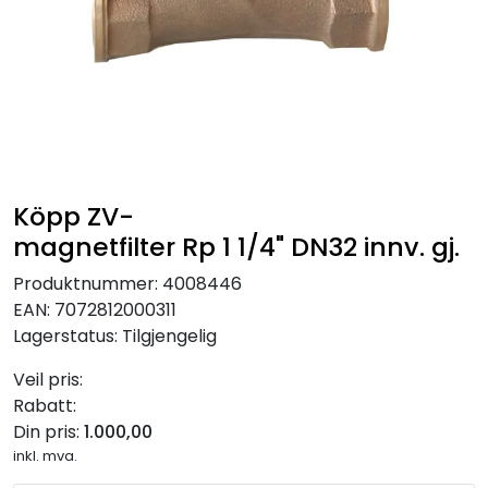
RO EDI
VANNKJØLERE
CLAGE VANNVARMERE
HUS OG HYTTE
Köpp ZV-
magnetfilter Rp 1 1/4" DN32 innv. gj.
ANALYSEVERKTØY
Produktnummer:
4008446
EAN:
7072812000311
KJEMIKALIER
Lagerstatus:
Tilgjengelig
Veil pris:
FILTERMEDIA
Rabatt:
Din pris:
1.000,00
VARMEANLEGG
inkl. mva.