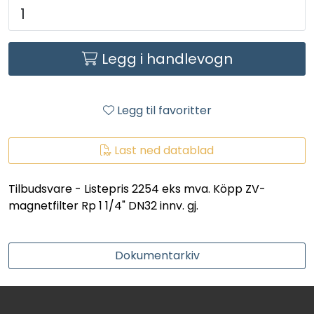
LEGIONELLA
DIFFUSOR
Legg i handlevogn
STATISKE MIKSERE
Legg til favoritter
LAGERSALG
Last ned datablad
Marked
Tilbudsvare - Listepris 2254 eks mva. Köpp ZV-
Aktuelt
magnetfilter Rp 1 1/4" DN32 innv. gj.
Om oss
Dokumentarkiv
Kontakt