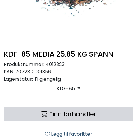
RO EDI
VANNKJØLERE
CLAGE VANNVARMERE
KDF-85 MEDIA 25.85 KG SPANN
HUS OG HYTTE
Produktnummer:
4012323
EAN:
7072812001356
ANALYSEVERKTØY
Lagerstatus:
Tilgjengelig
KDF-85
KJEMIKALIER
FILTERMEDIA
Finn forhandler
VARMEANLEGG
Legg til favoritter