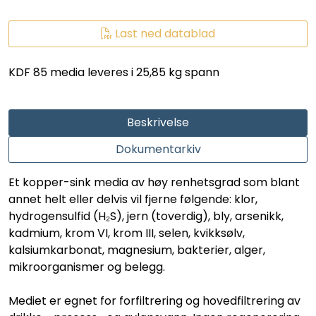
LEGIONELLA
Last ned datablad
DIFFUSOR
KDF 85 media leveres i 25,85 kg spann
STATISKE MIKSERE
Beskrivelse
LAGERSALG
Dokumentarkiv
Marked
Et kopper-sink media av høy renhetsgrad som blant
annet helt eller delvis vil fjerne følgende: klor,
Aktuelt
hydrogensulfid (H₂S), jern (toverdig), bly, arsenikk,
kadmium, krom VI, krom III, selen, kvikksølv,
Om oss
kalsiumkarbonat, magnesium, bakterier, alger,
mikroorganismer og belegg.
Kontakt
Mediet er egnet for forfiltrering og hovedfiltrering av