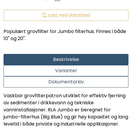
LEGIONELLA
Last ned datablad
DIFFUSOR
Populært grovfilter for Jumbo filterhus. Finnes i både
STATISKE MIKSERE
10" og 20".
LAGERSALG
Beskrivelse
Marked
Varianter
Dokumentarkiv
Aktuelt
Vaskbar grovfilterpatron utviklet for effektiv fjerning
Om oss
av sedimenter i drikkevann og tekniske
vanninstallasjoner. RLA Jumbo er beregnet for
jumbo-filterhus (Big Blue) og gir høy kapasitet og lang
Kontakt
levetid i både private og industrielle applikasjoner.