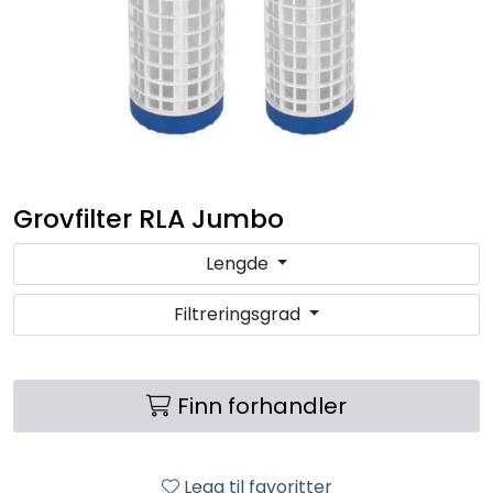
RO EDI
VANNKJØLERE
CLAGE VANNVARMERE
HUS OG HYTTE
Grovfilter RLA Jumbo
Lengde
ANALYSEVERKTØY
Filtreringsgrad
KJEMIKALIER
FILTERMEDIA
Finn forhandler
VARMEANLEGG
Legg til favoritter