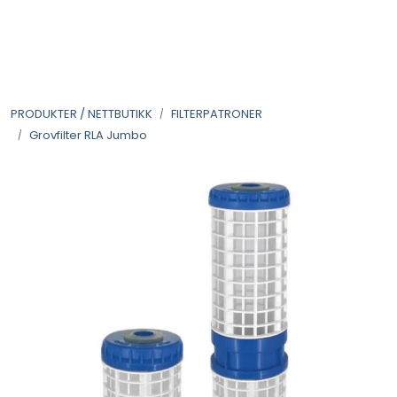
Skip to main content
VANNANALYSER
PRODUKTER / NETTBUTIKK
FILTERPATRONER
FILTERHUS
Grovfilter RLA Jumbo
FILTERPATRONER
PARTIKKELFILTER
SELVSPYLENDE FILTER
VANNRENSESYSTEM
UV-SYSTEM