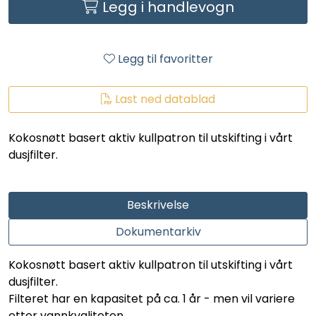
Legg i handlevogn
LEGIONELLA
DIFFUSOR
Legg til favoritter
STATISKE MIKSERE
Last ned datablad
LAGERSALG
Kokosnøtt basert aktiv kullpatron til utskifting i vårt
dusjfilter.
Marked
Aktuelt
Beskrivelse
Dokumentarkiv
Om oss
Kokosnøtt basert aktiv kullpatron til utskifting i vårt
Kontakt
dusjfilter.
Filteret har en kapasitet på ca. 1 år - men vil variere
etter vannkvaliteten.