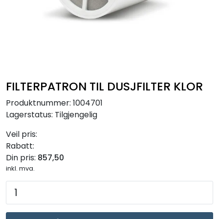
RO EDI
VANNKJØLERE
CLAGE VANNVARMERE
FILTERPATRON TIL DUSJFILTER KLOR
HUS OG HYTTE
Produktnummer:
1004701
Lagerstatus:
Tilgjengelig
ANALYSEVERKTØY
Veil pris:
KJEMIKALIER
Rabatt:
Din pris:
857,50
inkl. mva.
FILTERMEDIA
VARMEANLEGG