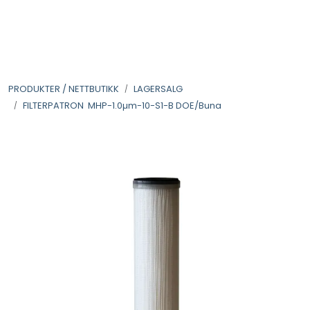
Skip to main content
VANNANALYSER
PRODUKTER / NETTBUTIKK
LAGERSALG
FILTERHUS
FILTERPATRON MHP-1.0µm-10-S1-B DOE/Buna
FILTERPATRONER
PARTIKKELFILTER
SELVSPYLENDE FILTER
VANNRENSESYSTEM
UV-SYSTEM