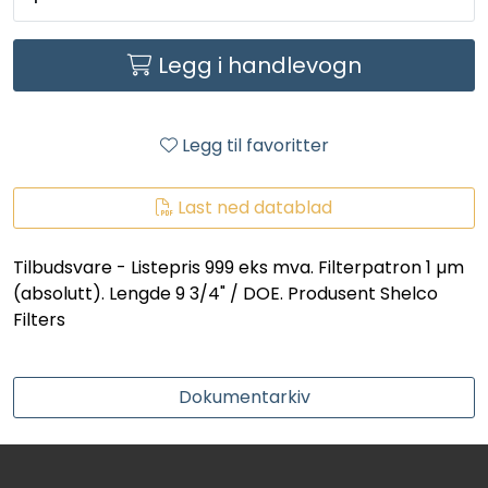
LEGIONELLA
Legg i handlevogn
DIFFUSOR
STATISKE MIKSERE
Legg til favoritter
LAGERSALG
Last ned datablad
Marked
Tilbudsvare - Listepris 999 eks mva. Filterpatron 1 µm
(absolutt). Lengde 9 3/4" / DOE. Produsent Shelco
Aktuelt
Filters
Om oss
Dokumentarkiv
Kontakt