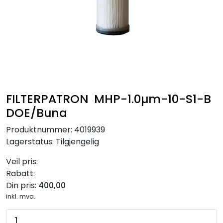
RO EDI
VANNKJØLERE
CLAGE VANNVARMERE
HUS OG HYTTE
FILTERPATRON MHP-1.0µm-10-S1-B
DOE/Buna
ANALYSEVERKTØY
Produktnummer:
4019939
Lagerstatus:
Tilgjengelig
KJEMIKALIER
Veil pris:
Rabatt:
FILTERMEDIA
Din pris:
400,00
inkl. mva.
VARMEANLEGG