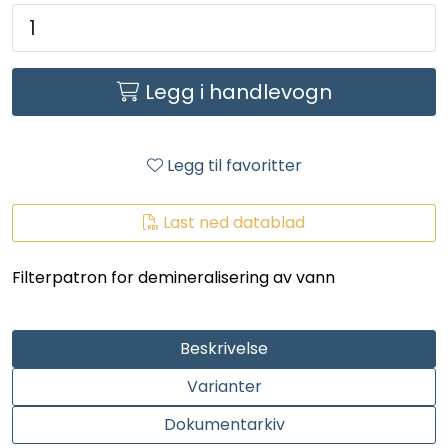
LEGIONELLA
DIFFUSOR
Legg i handlevogn
STATISKE MIKSERE
Legg til favoritter
LAGERSALG
Last ned datablad
Marked
Filterpatron for demineralisering av vann
Aktuelt
Om oss
Beskrivelse
Varianter
Kontakt
Dokumentarkiv