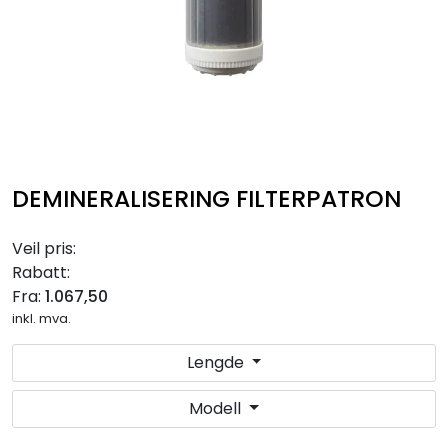
RO EDI
VANNKJØLERE
CLAGE VANNVARMERE
HUS OG HYTTE
DEMINERALISERING FILTERPATRON
ANALYSEVERKTØY
Veil pris:
Rabatt:
KJEMIKALIER
Fra:
1.067,50
inkl. mva.
FILTERMEDIA
Lengde
VARMEANLEGG
Modell