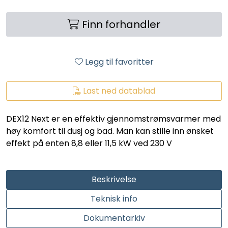
LEGIONELLA
Finn forhandler
DIFFUSOR
Legg til favoritter
STATISKE MIKSERE
LAGERSALG
Last ned datablad
Marked
DEX12 Next er en effektiv gjennomstrømsvarmer med
høy komfort til dusj og bad. Man kan stille inn ønsket
effekt på enten 8,8 eller 11,5 kW ved 230 V
Aktuelt
Om oss
Beskrivelse
Teknisk info
Kontakt
Dokumentarkiv