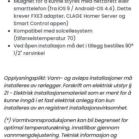
Mulighet for å kunne styres med nettbrett eller
smarttelefon (fra iOS 9 / Android-OS 4.4). Dette
krever FXE3 adapter, CLAGE Homer Server og
Smart Control appen)
Kompatibel med solcellesystem
(tilførselstemperatur 70)
Ved åpen installasjon må det i tillegg bestilles 90°
1/2" rørvinkel
Opplysningsplikt: Vann- og avløps installasjoner må
installeres av rørlegger. Forskrift om elektrisk utstyr §
21 - Elektrisk installasjonsmateriell som er ment for å
kunne inngå i et fast elektrisk anlegg Kan kun
installeres av en registrert installasjonsvirksomhet.
(*) Varmtvannsproduksjonen kan bli begrenset for
optimal temperaturøkning, innstillbar gjennom
vannmengdejustering. T
eknisk informasjon og