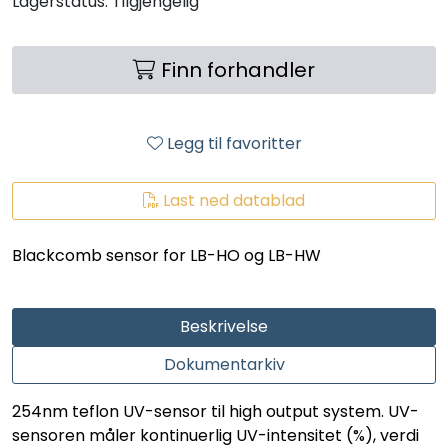
Lagerstatus:
Tilgjengelig
LEGIONELLA
DIFFUSOR
Finn forhandler
STATISKE MIKSERE
Legg til favoritter
LAGERSALG
Last ned datablad
Marked
Blackcomb sensor for LB-HO og LB-HW
Aktuelt
Beskrivelse
Om oss
Dokumentarkiv
Kontakt
254nm teflon UV-sensor til high output system. UV-
sensoren måler kontinuerlig UV-intensitet (%), verdi