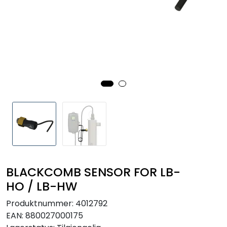
RO EDI
VANNKJØLERE
CLAGE VANNVARMERE
HUS OG HYTTE
ANALYSEVERKTØY
KJEMIKALIER
BLACKCOMB SENSOR FOR LB-
FILTERMEDIA
HO / LB-HW
Produktnummer:
4012792
VARMEANLEGG
EAN:
880027000175