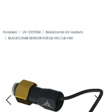
Skip to main content
VANNANALYSER
Forsiden
UV-SYSTEM
Blackcomb UV-system
FILTERHUS
BLACKCOMB SENSOR FOR LB-HO / LB-HW
FILTERPATRONER
PARTIKKELFILTER
SELVSPYLENDE FILTER
VANNRENSESYSTEM
UV-SYSTEM