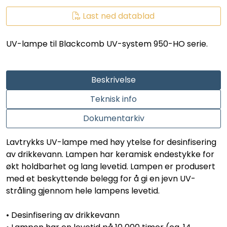
LEGIONELLA
Last ned datablad
DIFFUSOR
UV-lampe til Blackcomb UV-system 950-HO serie.
STATISKE MIKSERE
Beskrivelse
LAGERSALG
Teknisk info
Marked
Dokumentarkiv
Lavtrykks UV-lampe med høy ytelse for desinfisering
Aktuelt
av drikkevann. Lampen har keramisk endestykke for
økt holdbarhet og lang levetid. Lampen er produsert
Om oss
med et beskyttende belegg for å gi en jevn UV-
stråling gjennom hele lampens levetid.
Kontakt
• Desinfisering av drikkevann