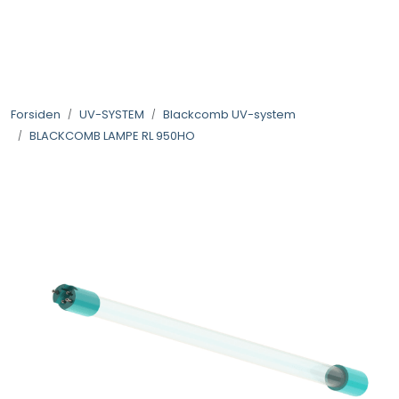
Skip to main content
VANNANALYSER
Forsiden
UV-SYSTEM
Blackcomb UV-system
FILTERHUS
BLACKCOMB LAMPE RL 950HO
FILTERPATRONER
PARTIKKELFILTER
SELVSPYLENDE FILTER
VANNRENSESYSTEM
UV-SYSTEM