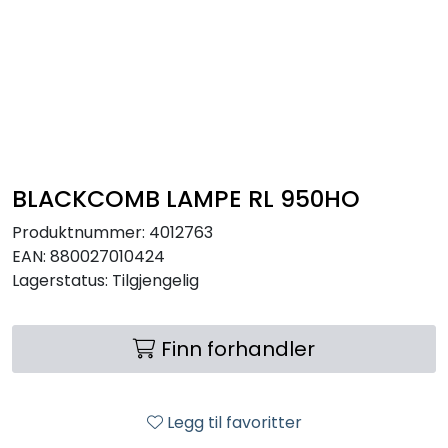
RO EDI
VANNKJØLERE
CLAGE VANNVARMERE
HUS OG HYTTE
BLACKCOMB LAMPE RL 950HO
Produktnummer:
4012763
ANALYSEVERKTØY
EAN:
880027010424
Lagerstatus:
Tilgjengelig
KJEMIKALIER
Finn forhandler
FILTERMEDIA
VARMEANLEGG
Legg til favoritter