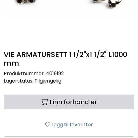
RO EDI
VANNKJØLERE
CLAGE VANNVARMERE
VIE ARMATURSETT 1 1/2"x1 1/2" L1000
HUS OG HYTTE
mm
Produktnummer:
4019192
ANALYSEVERKTØY
Lagerstatus:
Tilgjengelig
KJEMIKALIER
Finn forhandler
FILTERMEDIA
Legg til favoritter
VARMEANLEGG