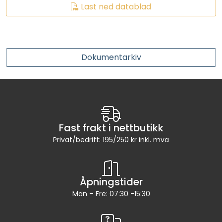
LEGIONELLA
Last ned datablad
DIFFUSOR
Dokumentarkiv
STATISKE MIKSERE
LAGERSALG
Marked
Fast frakt i nettbutikk
Privat/bedrift: 195/250 kr inkl. mva
Aktuelt
Om oss
Åpningstider
Man – Fre: 07:30 -15:30
Kontakt