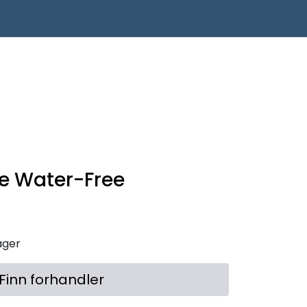
0
Infosenter
Favoritter
Logg inn
e Water-Free
lager
Finn forhandler