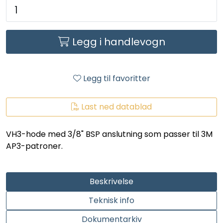
LEGIONELLA
DIFFUSOR
Legg i handlevogn
STATISKE MIKSERE
Legg til favoritter
LAGERSALG
Last ned datablad
Marked
VH3-hode med 3/8" BSP anslutning som passer til 3M
Aktuelt
AP3-patroner.
Om oss
Beskrivelse
Kontakt
Teknisk info
Dokumentarkiv