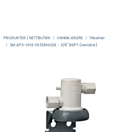
Skip to main content
VANNANALYSER
PRODUKTER / NETTBUTIKK
VANNKJØLERE
Tilbehør
FILTERHUS
3M AP3-VH3-FILTERHODE - 3/8" BSPT (venstre)
FILTERPATRONER
PARTIKKELFILTER
SELVSPYLENDE FILTER
VANNRENSESYSTEM
UV-SYSTEM