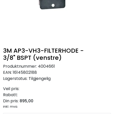
RO EDI
VANNKJØLERE
CLAGE VANNVARMERE
HUS OG HYTTE
3M AP3-VH3-FILTERHODE -
3/8" BSPT (venstre)
ANALYSEVERKTØY
Produktnummer:
4004661
EAN:
16145802188
KJEMIKALIER
Lagerstatus:
Tilgjengelig
Veil pris:
FILTERMEDIA
Rabatt:
Din pris:
895,00
VARMEANLEGG
inkl. mva.