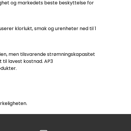
ighet og markedets beste beskyttelse for
userer klorlukt, smak og urenheter ned til 1
ien, men tilsvarende strømningskapasitet
t til lavest kostnad. AP3
odukter.
irkeligheten.