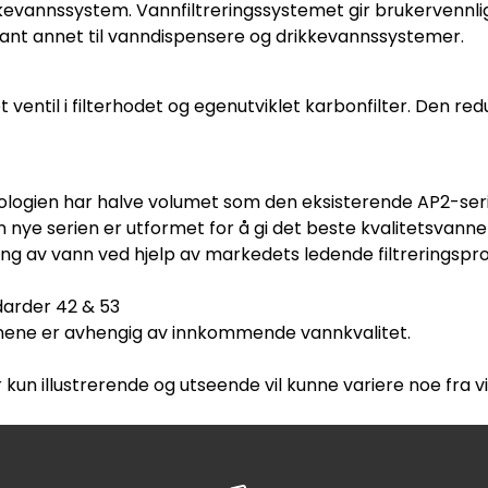
kkevannssystem. Vannfiltreringssystemet gir brukervennl
lant annet til vanndispensere og drikkevannssystemer.
 ventil i filterhodet og egenutviklet karbonfilter. Den red
ologien har halve volumet som den eksisterende AP2-ser
Den nye serien er utformet for å gi det beste kvalitetsvanne
ering av vann ved hjelp av markedets ledende filtreringspr
ndarder 42 & 53
jonene er avhengig av innkommende vannkvalitet.
 kun illustrerende og utseende vil kunne variere noe fra v