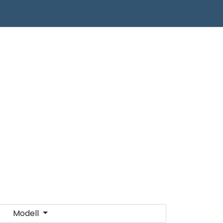
0
Infosenter
Favoritter
Logg inn
Modell