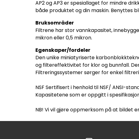
AP2 og AP3 er spesiallaget for mindre dri
både produktet og din maskin. Benyttes b
Bruksområder
Filtrene har stor vannkapasitet, innebygget
mikron eller 0,5 mikron.
Egenskaper/fordeler
Den unike miniatyriserte karbonblokktekn
og filtereffektivitet for klor og bunnfall. 
Filtreringssystemer sørger for enkel filtr
NSF Sertifisert i henhold til NSF/ ANSI-sta
Kapasitetene som er oppgitt i spesifikas
NB! Vi vil gjøre oppmerksom på at bildet er