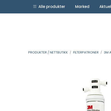
Skip to main content
|
|
Alle produkter
Marked
Aktue
Facebook
LinkedIn
YouTube
PRODUKTER / NETTBUTIKK
FILTERPATRONER
3M 